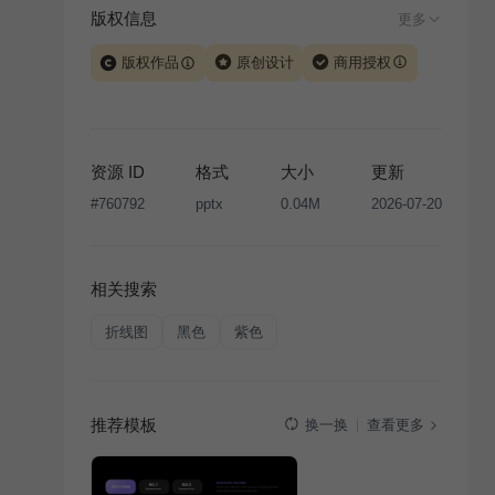
版权信息
更多
版权作品
原创设计
商用授权
当前模板由 iSlide 团队原创设计或已获得相关权利人授
权，PPT 格式案例、模板（含预览图）受著作权法保
护，著作权及相关权利归本平台所有。下载使用需遵循
资源 ID
格式
大小
更新
版权声明
条款，禁止任何形式的转让、出售或出租，未
#
760792
pptx
0.04M
2026-07-20
经投权许可任何人不得擅自转载和分发，否则将接照我
国著作权法的相关规定承担相应法律责任。
相关搜索
折线图
黑色
紫色
推荐模板
查看更多
换一换