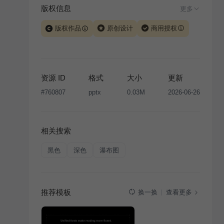
版权信息
更多
版权作品
原创设计
商用授权
当前模板由 iSlide 团队原创设计或已获得相关权利人授
权，PPT 格式案例、模板（含预览图）受著作权法保
护，著作权及相关权利归本平台所有。下载使用需遵循
资源 ID
格式
大小
更新
版权声明
条款，禁止任何形式的转让、出售或出租，未
#
760807
pptx
0.03M
2026-06-26
经投权许可任何人不得擅自转载和分发，否则将接照我
国著作权法的相关规定承担相应法律责任。
相关搜索
黑色
深色
瀑布图
推荐模板
查看更多
换一换