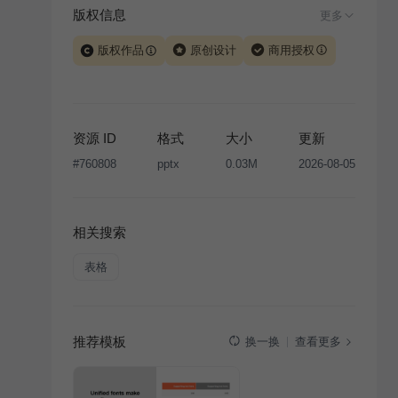
版权信息
更多
版权作品
原创设计
商用授权
当前模板由 iSlide 团队原创设计或已获得相关权利人授
权，PPT 格式案例、模板（含预览图）受著作权法保
护，著作权及相关权利归本平台所有。下载使用需遵循
资源 ID
格式
大小
更新
版权声明
条款，禁止任何形式的转让、出售或出租，未
#
760808
pptx
0.03M
2026-08-05
经投权许可任何人不得擅自转载和分发，否则将接照我
国著作权法的相关规定承担相应法律责任。
相关搜索
表格
推荐模板
查看更多
换一换