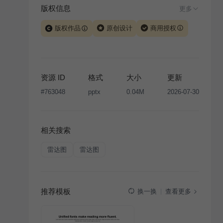
版权信息
更多
版权作品
原创设计
商用授权
当前模板由 iSlide 团队原创设计或已获得相关权利人授
权，PPT 格式案例、模板（含预览图）受著作权法保
护，著作权及相关权利归本平台所有。下载使用需遵循
资源 ID
格式
大小
更新
版权声明
条款，禁止任何形式的转让、出售或出租，未
#
763048
pptx
0.04M
2026-07-30
经投权许可任何人不得擅自转载和分发，否则将接照我
国著作权法的相关规定承担相应法律责任。
相关搜索
雷达图
雷达图
推荐模板
查看更多
换一换