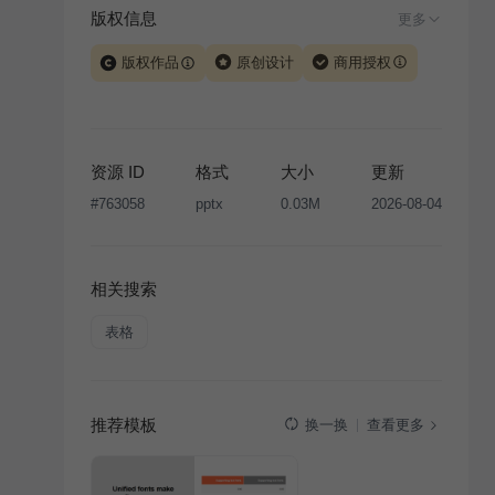
版权信息
更多
版权作品
原创设计
商用授权
当前模板由 iSlide 团队原创设计或已获得相关权利人授
权，PPT 格式案例、模板（含预览图）受著作权法保
护，著作权及相关权利归本平台所有。下载使用需遵循
资源 ID
格式
大小
更新
版权声明
条款，禁止任何形式的转让、出售或出租，未
#
763058
pptx
0.03M
2026-08-04
经投权许可任何人不得擅自转载和分发，否则将接照我
国著作权法的相关规定承担相应法律责任。
相关搜索
表格
推荐模板
查看更多
换一换