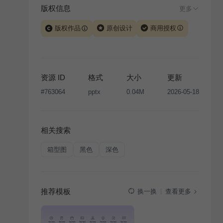
版权信息
更多
版权作品
原创设计
商用授权
当前模板由 iSlide 团队原创设计或已获得相关权利人授
权，PPT 格式案例、模板（含预览图）受著作权法保
护，著作权及相关权利归本平台所有。下载使用需遵循
资源 ID
格式
大小
更新
版权声明
条款，禁止任何形式的转让、出售或出租，未
#
763064
pptx
0.04M
2026-05-18
经投权许可任何人不得擅自转载和分发，否则将接照我
国著作权法的相关规定承担相应法律责任。
相关搜索
箱型图
黑色
深色
推荐模板
查看更多
换一换