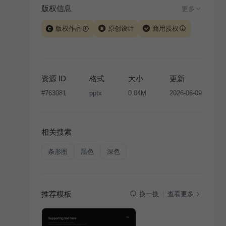
版权信息
更多
版权作品
原创设计
商用授权
当前模板由 iSlide 团队原创设计或已获得相关权利人授
权，PPT 格式案例、模板（含预览图）受著作权法保
护，著作权及相关权利归本平台所有。下载使用需遵循
资源 ID
格式
大小
更新
版权声明
条款，禁止任何形式的转让、出售或出租，未
#
763081
pptx
0.04M
2026-06-09
经投权许可任何人不得擅自转载和分发，否则将接照我
国著作权法的相关规定承担相应法律责任。
相关搜索
条形图
黑色
深色
推荐模板
查看更多
换一换