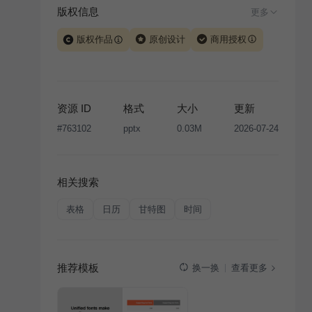
版权信息
更多
版权作品
原创设计
商用授权
当前模板由 iSlide 团队原创设计或已获得相关权利人授
权，PPT 格式案例、模板（含预览图）受著作权法保
护，著作权及相关权利归本平台所有。下载使用需遵循
资源 ID
格式
大小
更新
版权声明
条款，禁止任何形式的转让、出售或出租，未
#
763102
pptx
0.03M
2026-07-24
经投权许可任何人不得擅自转载和分发，否则将接照我
国著作权法的相关规定承担相应法律责任。
相关搜索
表格
日历
甘特图
时间
推荐模板
查看更多
换一换