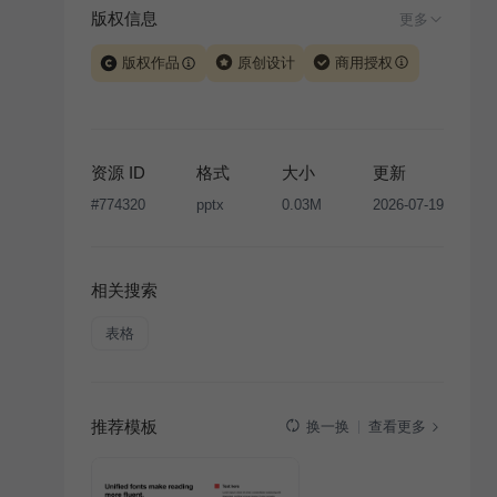
版权信息
更多
版权作品
原创设计
商用授权
当前模板由 iSlide 团队原创设计或已获得相关权利人授
权，PPT 格式案例、模板（含预览图）受著作权法保
护，著作权及相关权利归本平台所有。下载使用需遵循
资源 ID
格式
大小
更新
版权声明
条款，禁止任何形式的转让、出售或出租，未
#
774320
pptx
0.03M
2026-07-19
经投权许可任何人不得擅自转载和分发，否则将接照我
国著作权法的相关规定承担相应法律责任。
相关搜索
表格
推荐模板
查看更多
换一换