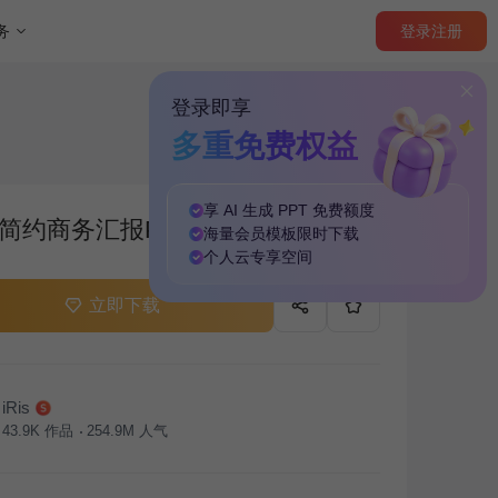
登录
注册
务
登录即享
多重免费权益
享 AI 生成 PPT
免费
额度
简约商务汇报PPT雷达图
海量
会员模板
限时下载
个人云
专享
空间
立即下载
iRis
43.9K
作品
254.9M
人气