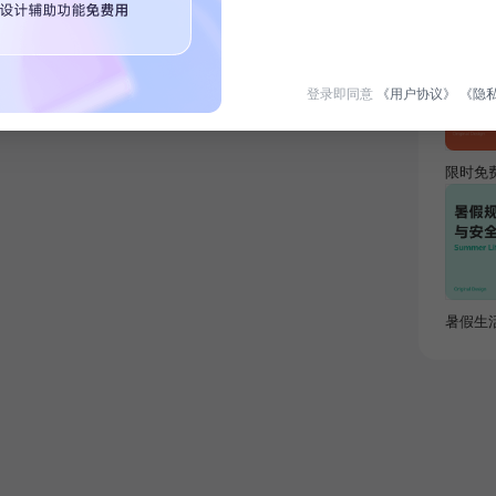
热门专
登录即同意
《用户协议》
《隐
限时免
暑假生