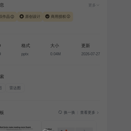
息
更多
权作品
原创设计
商用授权
由 iSlide 团队原创设计或已获得相关权利人授权，PPT 格
、模板（含预览图）受著作权法保护，著作权及相关权利归
所有。下载使用需遵循
版权声明
条款，禁止任何形式的转
D
格式
大小
更新
售或出租，未经投权许可任何人不得擅自转载和分发，否则
9
pptx
0.04M
2026-07-27
我国著作权法的相关规定承担相应法律责任。
索
图
雷达图
板
查看更多
换一换