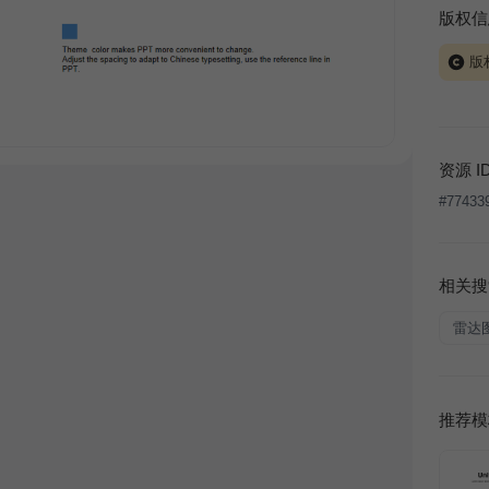
版权信
版
当前模板
式案例
本平台
资源 I
让、出
#
77433
将接照
相关搜
雷达
推荐模