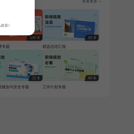
题
查看更多
私政策》
100
80
套
套
费专题
精选总结汇报
32
80
套
套
活规划与安全专题
工作计划专题