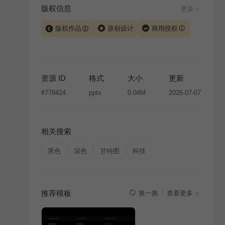
版权信息
更多
版权作品
原创设计
商用授权
当前模板由 iSlide 团队原创设计或已获得相关权利人授
权，PPT 格式案例、模板（含预览图）受著作权法保
护，著作权及相关权利归本平台所有。下载使用需遵循
资源 ID
格式
大小
更新
版权声明
条款，禁止任何形式的转让、出售或出租，未
#
778424
pptx
0.04M
2026-07-07
经投权许可任何人不得擅自转载和分发，否则将接照我
国著作权法的相关规定承担相应法律责任。
相关搜索
黑色
深色
甘特图
科技
推荐模板
查看更多
换一换