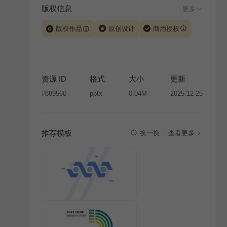
版权信息
更多
版权作品
原创设计
商用授权
当前模板由 iSlide 团队原创设计或已获得相关权利人授
权，PPT 格式案例、模板（含预览图）受著作权法保
护，著作权及相关权利归本平台所有。下载使用需遵循
资源 ID
格式
大小
更新
版权声明
条款，禁止任何形式的转让、出售或出租，未
#
889566
pptx
0.04M
2025-12-25
经投权许可任何人不得擅自转载和分发，否则将接照我
国著作权法的相关规定承担相应法律责任。
推荐模板
查看更多
换一换