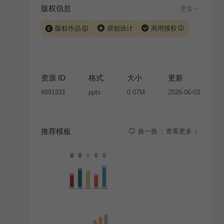
版权信息
更多
版权作品
原创设计
商用授权
当前模板由 iSlide 团队原创设计或已获得相关权利人授
权，PPT 格式案例、模板（含预览图）受著作权法保
护，著作权及相关权利归本平台所有。下载使用需遵循
资源 ID
格式
大小
更新
版权声明
条款，禁止任何形式的转让、出售或出租，未
#
891831
pptx
0.07M
2026-06-03
经投权许可任何人不得擅自转载和分发，否则将接照我
国著作权法的相关规定承担相应法律责任。
推荐模板
查看更多
换一换