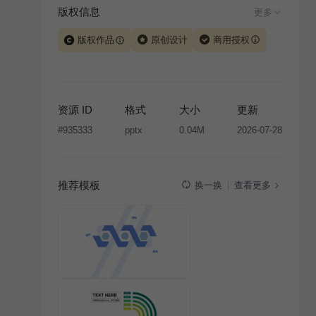
版权信息
更多
版权作品
原创设计
商用授权
当前模板由 iSlide 团队原创设计或已获得相关权利人授
权，PPT 格式案例、模板（含预览图）受著作权法保
护，著作权及相关权利归本平台所有。下载使用需遵循
资源 ID
格式
大小
更新
版权声明
条款，禁止任何形式的转让、出售或出租，未
#
935333
pptx
0.04M
2026-07-28
经投权许可任何人不得擅自转载和分发，否则将接照我
国著作权法的相关规定承担相应法律责任。
推荐模板
查看更多
换一换