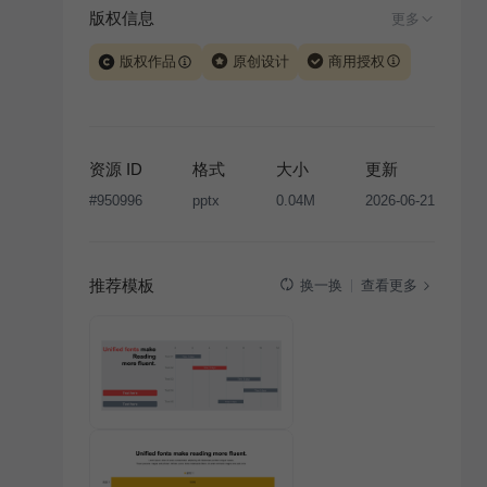
版权信息
更多
版权作品
原创设计
商用授权
当前模板由 iSlide 团队原创设计或已获得相关权利人授
权，PPT 格式案例、模板（含预览图）受著作权法保
护，著作权及相关权利归本平台所有。下载使用需遵循
资源 ID
格式
大小
更新
版权声明
条款，禁止任何形式的转让、出售或出租，未
#
950996
pptx
0.04M
2026-06-21
经投权许可任何人不得擅自转载和分发，否则将接照我
国著作权法的相关规定承担相应法律责任。
推荐模板
查看更多
换一换