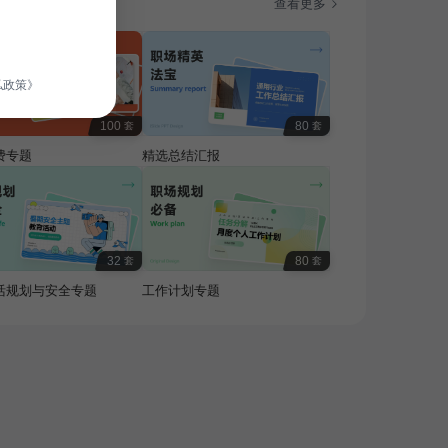
题
查看更多
私政策》
100
80
套
套
费专题
精选总结汇报
32
80
套
套
活规划与安全专题
工作计划专题