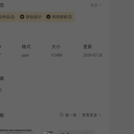
息
更多
权作品
原创设计
商用授权
由 iSlide 团队原创设计或已获得相关权利人授权，PPT 格
、模板（含预览图）受著作权法保护，著作权及相关权利归
所有。下载使用需遵循
版权声明
条款，禁止任何形式的转
D
格式
大小
更新
售或出租，未经投权许可任何人不得擅自转载和分发，否则
7
pptx
0.04M
2026-07-16
我国著作权法的相关规定承担相应法律责任。
索
图
板
查看更多
换一换