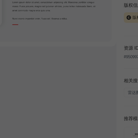
版权信
版
当前模板
式案例
本平台
资源 I
让、出
#
95099
将接照
相关搜
雷达
推荐模