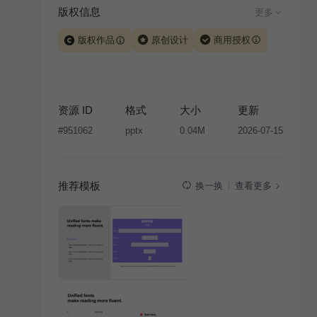
版权信息
更多
版权作品
原创设计
商用授权
当前模板由 iSlide 团队原创设计或已获得相关权利人授
权，PPT 格式案例、模板（含预览图）受著作权法保
护，著作权及相关权利归本平台所有。下载使用需遵循
资源 ID
格式
大小
更新
版权声明
条款，禁止任何形式的转让、出售或出租，未
#
951062
pptx
0.04M
2026-07-15
经投权许可任何人不得擅自转载和分发，否则将接照我
国著作权法的相关规定承担相应法律责任。
推荐模板
查看更多
换一换