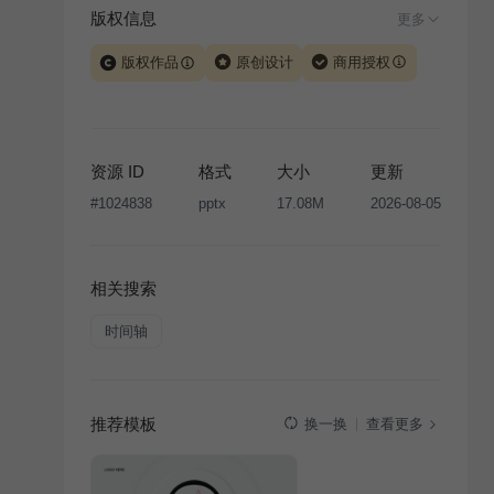
版权信息
更多
版权作品
原创设计
商用授权
当前模板由 iSlide 团队原创设计或已获得相关权利人授
权，PPT 格式案例、模板（含预览图）受著作权法保
护，著作权及相关权利归本平台所有。下载使用需遵循
资源 ID
格式
大小
更新
版权声明
条款，禁止任何形式的转让、出售或出租，未
#
1024838
pptx
17.08M
2026-08-05
经投权许可任何人不得擅自转载和分发，否则将接照我
国著作权法的相关规定承担相应法律责任。
相关搜索
时间轴
推荐模板
查看更多
换一换