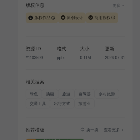
版权信息
更多
版权作品
原创设计
商用授权
当前模板由 iSlide 团队原创设计或已获得相关权利人授
权，PPT 格式案例、模板（含预览图）受著作权法保
护，著作权及相关权利归本平台所有。下载使用需遵循
资源 ID
格式
大小
更新
版权声明
条款，禁止任何形式的转让、出售或出租，未
#
1103599
pptx
0.11M
2026-07-31
经投权许可任何人不得擅自转载和分发，否则将接照我
国著作权法的相关规定承担相应法律责任。
相关搜索
绿色
插画
旅游
自驾游
乡村旅游
交通工具
出行方式
旅游业
推荐模板
查看更多
换一换