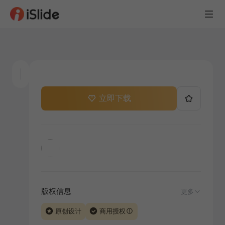
立即下载
版权信息
更多
原创设计
商用授权