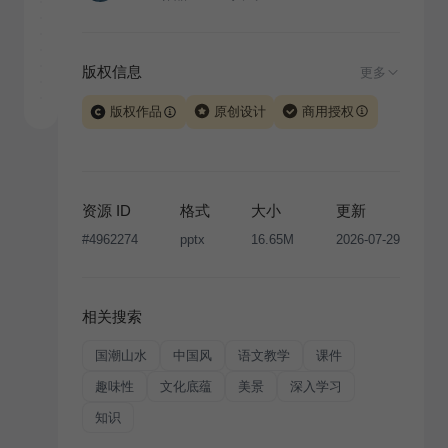
版权信息
更多
版权作品
原创设计
商用授权
当前模板由 iSlide 团队原创设计或已获得相关权利人授
权，PPT 格式案例、模板（含预览图）受著作权法保
护，著作权及相关权利归本平台所有。下载使用需遵循
资源 ID
格式
大小
更新
版权声明
条款，禁止任何形式的转让、出售或出租，未
#
4962274
pptx
16.65M
2026-07-29
经投权许可任何人不得擅自转载和分发，否则将接照我
国著作权法的相关规定承担相应法律责任。
相关搜索
国潮山水
中国风
语文教学
课件
趣味性
文化底蕴
美景
深入学习
知识