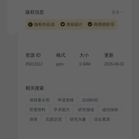
版权信息
更多
版权作品
原创设计
商用授权
当前模板由 iSlide 团队原创设计或已获得相关权利人授
权，PPT 格式案例、模板（含预览图）受著作权法保
护，著作权及相关权利归本平台所有。下载使用需遵循
资源 ID
格式
大小
更新
版权声明
条款，禁止任何形式的转让、出售或出租，未
#
5013112
pptx
0.94M
2026-08-02
经投权许可任何人不得擅自转载和分发，否则将接照我
国著作权法的相关规定承担相应法律责任。
相关搜索
保研夏令营
申请资格
活动时间
所需资料
学术能力
研究领域
成功保研
讲座
实践交流
研究兴趣
综合素质