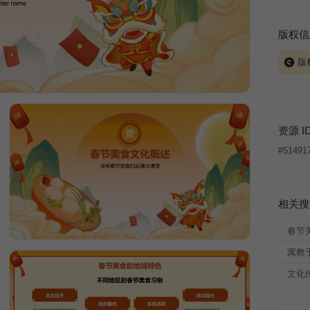
版权信
版
当前模板
式案例
本平台
资源 I
让、出
#
51491
将接照
相关搜
春节
寓教
文化