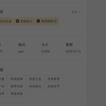
息
更多
权作品
原创设计
商用授权
由 iSlide 团队原创设计或已获得相关权利人授权，PPT 格
、模板（含预览图）受著作权法保护，著作权及相关权利归
所有。下载使用需遵循
版权声明
条款，禁止任何形式的转
D
格式
大小
更新
售或出租，未经投权许可任何人不得擅自转载和分发，否则
76
pptx
9.80M
2026-07-21
我国著作权法的相关规定承担相应法律责任。
索
美食
民俗故事
饮食文化
传承教育
于乐
教育培训
特别推出
庆祝佳节
传承
美食体验