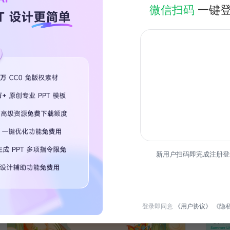
微信扫码
一键
简介
春节美
寓教于
热门专
新用户扫码即完成注册登
限时免
登录即同意
《用户协议》
《隐