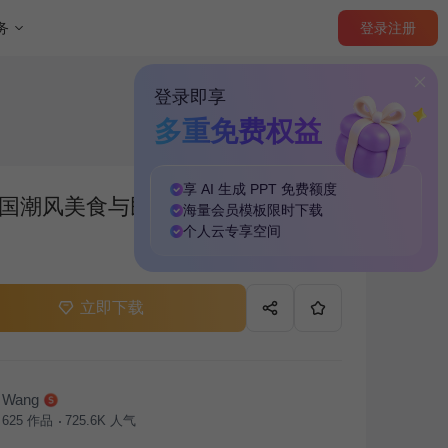
登录
注册
务
登录即享
多重免费权益
享 AI 生成 PPT
免费
额度
国潮风美食与民俗的春节故事PPT
海量
会员模板
限时下载
个人云
专享
空间
立即下载
Wang
625
作品
725.6K
人气