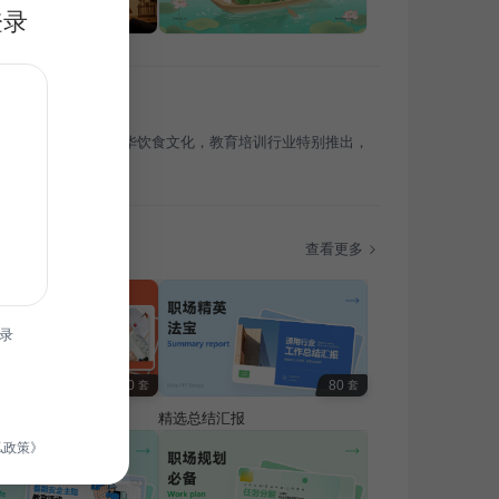
登录
食民俗故事，传承中华饮食文化，教育培训行业特别推出，
乐，共庆佳节。
题
查看更多
录
100
80
套
套
费专题
精选总结汇报
私政策》