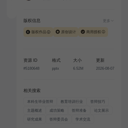
版权信息
更多
版权作品
原创设计
商用授权
当前模板由 iSlide 团队原创设计或已获得相关权利人授
权，PPT 格式案例、模板（含预览图）受著作权法保
护，著作权及相关权利归本平台所有。下载使用需遵循
资源 ID
格式
大小
更新
版权声明
条款，禁止任何形式的转让、出售或出租，未
#
5180648
pptx
6.52M
2026-08-07
经投权许可任何人不得擅自转载和分发，否则将接照我
国著作权法的相关规定承担相应法律责任。
相关搜索
本科生毕业答辩
教育培训行业
答辩技巧
主题概述
成功策略
答辩准备
论文展示
研究成果
答辩委员会
学术交流