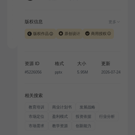
版权信息
更多
版权作品
原创设计
商用授权
当前模板由 iSlide 团队原创设计或已获得相关权利人授
权，PPT 格式案例、模板（含预览图）受著作权法保
护，著作权及相关权利归本平台所有。下载使用需遵循
资源 ID
格式
大小
更新
版权声明
条款，禁止任何形式的转让、出售或出租，未
#
5226056
pptx
5.95M
2026-07-24
经投权许可任何人不得擅自转载和分发，否则将接照我
国著作权法的相关规定承担相应法律责任。
相关搜索
教育培训
商业计划书
发展战略
市场定位
盈利模式
投资依据
行业分析
市场需求
教学资源
创新能力