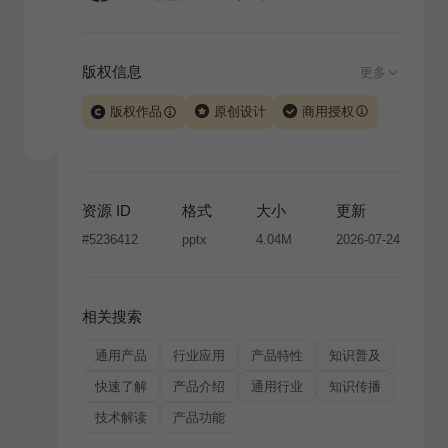
版权信息
更多
版权作品
原创设计
商用授权
当前模板由 iSlide 团队原创设计或已获得相关权利人授
权，PPT 格式案例、模板（含预览图）受著作权法保
护，著作权及相关权利归本平台所有。下载使用需遵循
资源 ID
格式
大小
更新
版权声明
条款，禁止任何形式的转让、出售或出租，未
#
5236412
pptx
4.04M
2026-07-24
经投权许可任何人不得擅自转载和分发，否则将接照我
国著作权法的相关规定承担相应法律责任。
相关搜索
通用产品
行业应用
产品特性
知识普及
快速了解
产品介绍
通用行业
知识传播
技术解读
产品功能