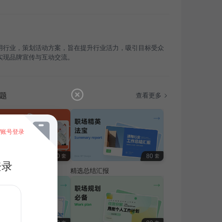
用行业，策划活动方案，旨在提升行业活力，吸引目标受众
实现品牌宣传与互动交流。
题
查看更多
/账号登录
100
80
套
套
登录
费专题
精选总结汇报