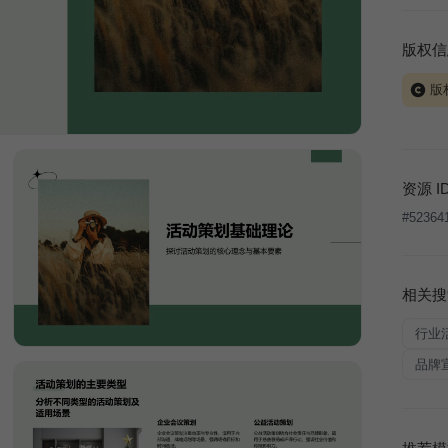
版权信
版
当前模板
式案例
本平台
资源 I
让、出
#
52364
将接照
相关搜
行业
品牌