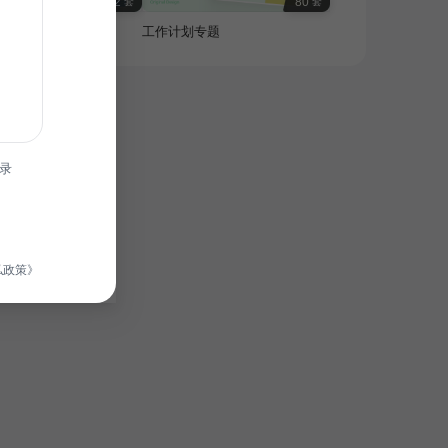
32
80
套
套
活规划与安全专题
工作计划专题
录
私政策》