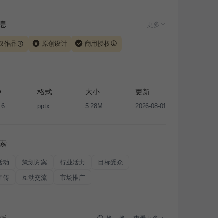
息
更多
权作品
原创设计
商用授权
由 iSlide 团队原创设计或已获得相关权利人授权，PPT 格
、模板（含预览图）受著作权法保护，著作权及相关权利归
所有。下载使用需遵循
版权声明
条款，禁止任何形式的转
D
格式
大小
更新
售或出租，未经投权许可任何人不得擅自转载和分发，否则
16
pptx
5.28M
2026-08-01
我国著作权法的相关规定承担相应法律责任。
索
活动
策划方案
行业活力
目标受众
宣传
互动交流
市场推广