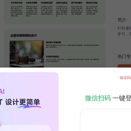
简介
针对通
参与，
热门专
验证码
微信扫码
一键
限时免