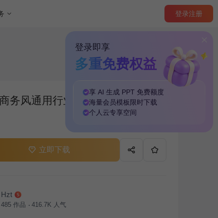
登录
注册
务
登录即享
多重免费权益
享 AI 生成 PPT
免费
额度
商务风通用行业活动策划方案PPT
海量
会员模板
限时下载
个人云
专享
空间
立即下载
Hzt
485
作品
416.7K
人气