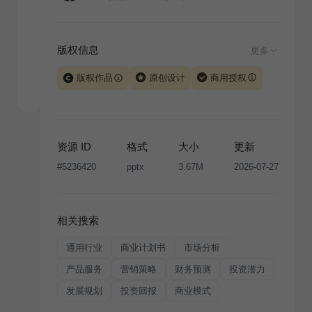
版权信息
更多
版权作品
原创设计
商用授权
当前模板由 iSlide 团队原创设计或已获得相关权利人授
权，PPT 格式案例、模板（含预览图）受著作权法保
护，著作权及相关权利归本平台所有。下载使用需遵循
资源 ID
格式
大小
更新
版权声明
条款，禁止任何形式的转让、出售或出租，未
#
5236420
pptx
3.67M
2026-07-27
经投权许可任何人不得擅自转载和分发，否则将接照我
国著作权法的相关规定承担相应法律责任。
相关搜索
通用行业
商业计划书
市场分析
产品服务
营销策略
财务预测
投资潜力
发展规划
投资回报
商业模式