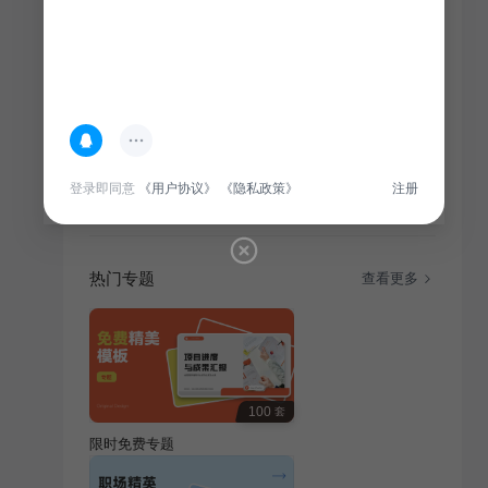
简介
本商业计划书针对通用行业，旨在为投资者展示项目的
商业潜力。内容涵盖市场分析、产品服务、营销策略、
财务预测等，旨在吸引投资。目录：项目背景概述、产
登录即同意
《用户协议》
《隐私政策》
注册
品运营介绍、项目发展规划、投资回报分析。
热门专题
查看更多
100
套
限时免费专题