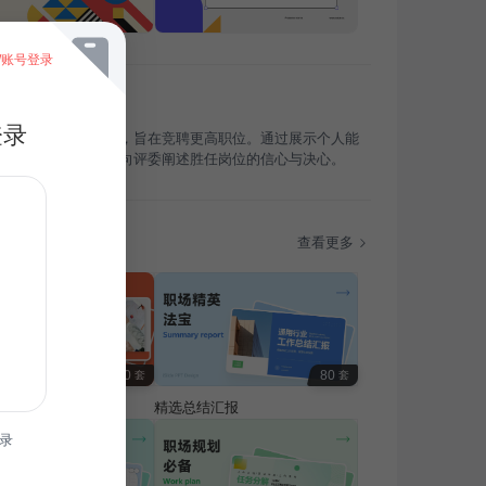
/账号登录
登录
职汇报聚焦通用行业，旨在竞聘更高职位。通过展示个人能
业洞察与业绩贡献，向评委阐述胜任岗位的信心与决心。
题
查看更多
100
80
套
套
费专题
精选总结汇报
录