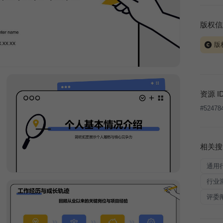
版权信
版
当前模板
式案例
本平台
资源 I
让、出
#
52478
将接照
相关搜
通用
行业
评委