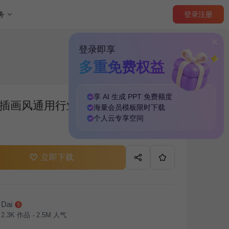
登录
注册
务
登录即享
多重免费权益
享 AI 生成 PPT
免费
额度
插画风通用行业竞聘述职汇报PPT
海量
会员模板
限时下载
个人云
专享
空间
立即下载
Dai
2.3K
作品
2.5M
人气