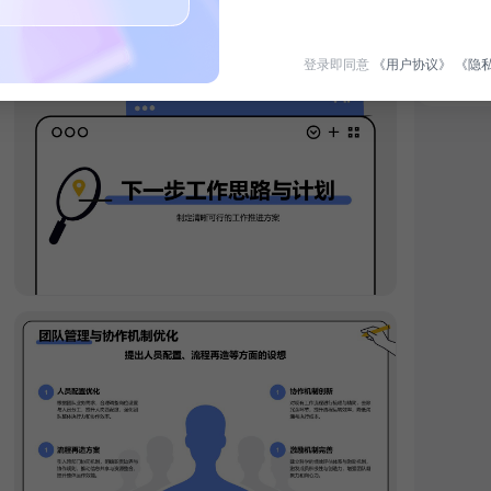
登录即同意
《用户协议》
《隐
暑假生