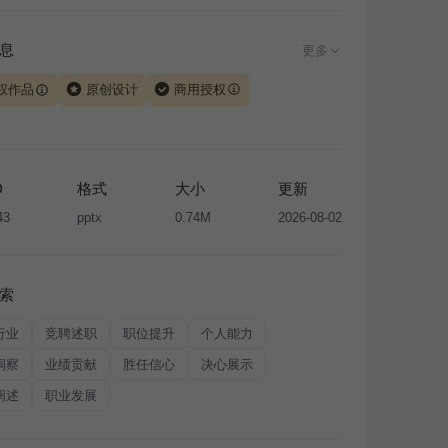
息
更多
权作品
原创设计
商用授权
由 iSlide 团队原创设计或已获得相关权利人授权，PPT 格
、模板（含预览图）受著作权法保护，著作权及相关权利归
所有。下载使用需遵循
版权声明
条款，禁止任何形式的转
D
格式
大小
更新
售或出租，未经投权许可任何人不得擅自转载和分发，否则
43
pptx
0.74M
2026-08-02
我国著作权法的相关规定承担相应法律责任。
索
行业
竞聘述职
职位提升
个人能力
洞察
业绩贡献
胜任信心
决心展示
阐述
职业发展