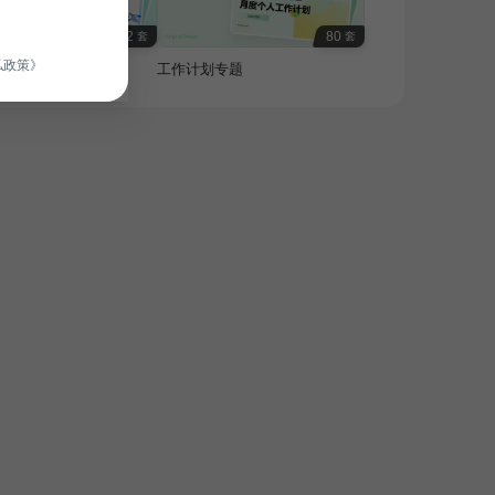
32
80
套
套
私政策》
活规划与安全专题
工作计划专题