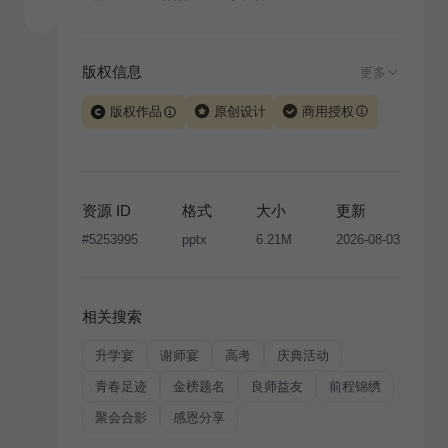
版权信息
更多
版权作品
原创设计
商用授权
当前模板由 iSlide 团队原创设计或已获得相关权利人授
权，PPT 格式案例、模板（含预览图）受著作权法保
护，著作权及相关权利归本平台所有。下载使用需遵循
资源 ID
格式
大小
更新
版权声明
条款，禁止任何形式的转让、出售或出租，未
#
5253995
pptx
6.21M
2026-08-03
经投权许可任何人不得擅自转载和分发，否则将接照我
国著作权法的相关规定承担相应法律责任。
相关搜索
升学宴
谢师宴
高考
庆典活动
青春足迹
金榜题名
良师益友
前程锦绣
聚会合影
感恩分享