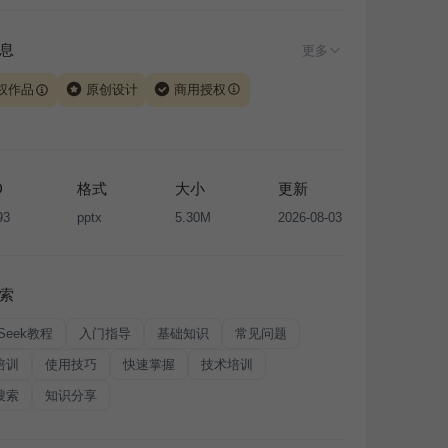
息
更多
权作品
原创设计
商用授权
由 iSlide 团队原创设计或已获得相关权利人授权，PPT 格
、模板（含预览图）受著作权法保护，著作权及相关权利归
所有。下载使用需遵循
版权声明
条款，禁止任何形式的转
D
格式
大小
更新
售或出租，未经投权许可任何人不得擅自转载和分发，否则
93
pptx
5.30M
2026-08-03
我国著作权法的相关规定承担相应法律责任。
索
pSeek教程
入门指导
基础知识
常见问题
培训
使用技巧
快速掌握
技术培训
搜索
知识分享