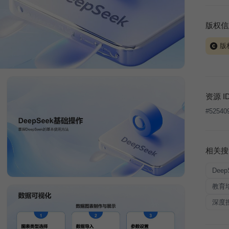
版权信
版
当前模板
式案例
本平台
资源 I
让、出
#
52540
将接照
相关搜
Dee
教育
深度