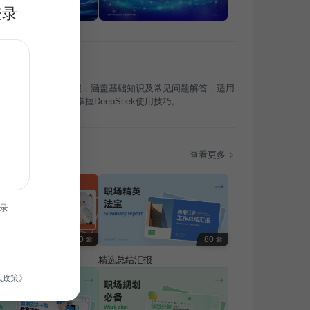
登录
为DeepSeek入门教程，涵盖基础知识及常见问题解答，适用
训行业，助您快速掌握DeepSeek使用技巧。
题
查看更多
录
100
80
套
套
费专题
精选总结汇报
私政策》