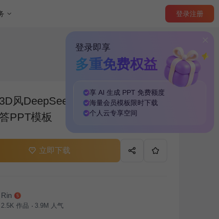
登录
注册
务
登录即享
多重免费权益
享 AI 生成 PPT
免费
额度
3D风DeepSeek入门教程与常见问
海量
会员模板
限时下载
个人云
专享
空间
答PPT模板
立即下载
Rin
2.5K
作品
3.9M
人气