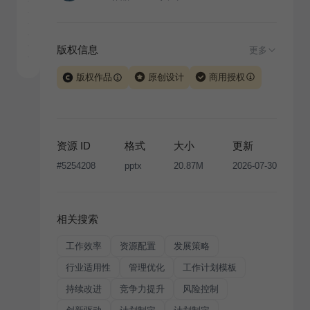
版权信息
更多
版权作品
原创设计
商用授权
当前模板由 iSlide 团队原创设计或已获得相关权利人授
权，PPT 格式案例、模板（含预览图）受著作权法保
护，著作权及相关权利归本平台所有。下载使用需遵循
资源 ID
格式
大小
更新
版权声明
条款，禁止任何形式的转让、出售或出租，未
#
5254208
pptx
20.87M
2026-07-30
经投权许可任何人不得擅自转载和分发，否则将接照我
国著作权法的相关规定承担相应法律责任。
相关搜索
工作效率
资源配置
发展策略
行业适用性
管理优化
工作计划模板
持续改进
竞争力提升
风险控制