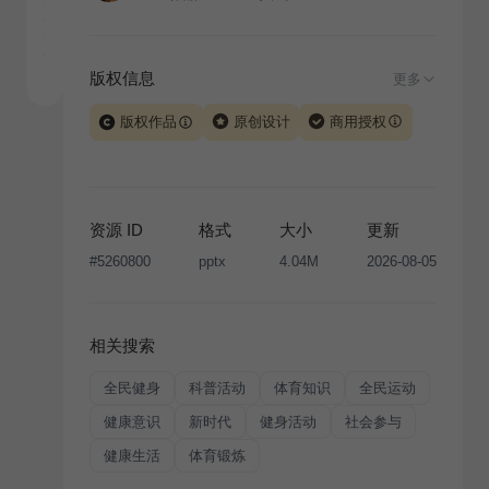
版权信息
更多
版权作品
原创设计
商用授权
当前模板由 iSlide 团队原创设计或已获得相关权利人授
权，PPT 格式案例、模板（含预览图）受著作权法保
护，著作权及相关权利归本平台所有。下载使用需遵循
资源 ID
格式
大小
更新
版权声明
条款，禁止任何形式的转让、出售或出租，未
#
5260800
pptx
4.04M
2026-08-05
经投权许可任何人不得擅自转载和分发，否则将接照我
国著作权法的相关规定承担相应法律责任。
相关搜索
全民健身
科普活动
体育知识
全民运动
健康意识
新时代
健身活动
社会参与
健康生活
体育锻炼