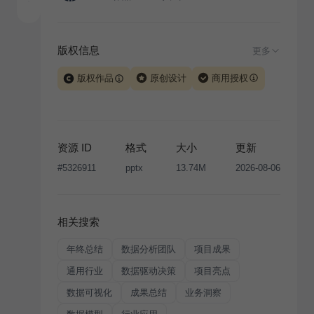
版权信息
更多
版权作品
原创设计
商用授权
当前模板由 iSlide 团队原创设计或已获得相关权利人授
权，PPT 格式案例、模板（含预览图）受著作权法保
护，著作权及相关权利归本平台所有。下载使用需遵循
资源 ID
格式
大小
更新
版权声明
条款，禁止任何形式的转让、出售或出租，未
#
5326911
pptx
13.74M
2026-08-06
经投权许可任何人不得擅自转载和分发，否则将接照我
国著作权法的相关规定承担相应法律责任。
相关搜索
年终总结
数据分析团队
项目成果
通用行业
数据驱动决策
项目亮点
数据可视化
成果总结
业务洞察