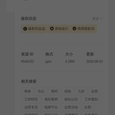
版权信息
更多
版权作品
原创设计
商用授权
当前模板由 iSlide 团队原创设计或已获得相关权利人授
权，PPT 格式案例、模板（含预览图）受著作权法保
护，著作权及相关权利归本平台所有。下载使用需遵循
资源 ID
格式
大小
更新
版权声明
条款，禁止任何形式的转让、出售或出租，未
#
545333
pptx
4.28M
2026-08-03
经投权许可任何人不得擅自转载和分发，否则将接照我
国著作权法的相关规定承担相应法律责任。
相关搜索
商务
办公
简约
绿色
几何
运营
工作经历
项目案例
岗位认识
工作规划
运营专员
电商平台
运营活动
社群