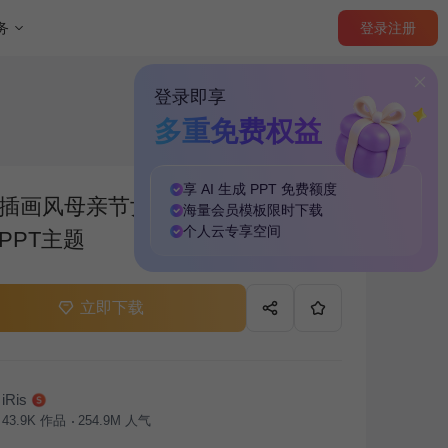
登录
注册
务
登录即享
多重免费权益
享 AI 生成 PPT
免费
额度
插画风母亲节女神节营销活动策划
海量
会员模板
限时下载
个人云
专享
空间
PPT主题
立即下载
iRis
43.9K
作品
254.9M
人气