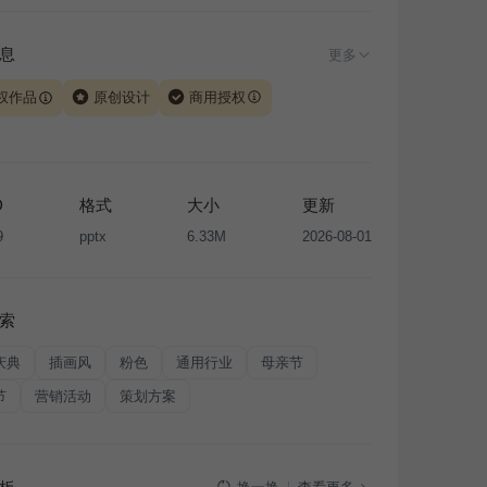
息
更多
权作品
原创设计
商用授权
由 iSlide 团队原创设计或已获得相关权利人授权，PPT 格
、模板（含预览图）受著作权法保护，著作权及相关权利归
所有。下载使用需遵循
版权声明
条款，禁止任何形式的转
D
格式
大小
更新
售或出租，未经投权许可任何人不得擅自转载和分发，否则
9
pptx
6.33M
2026-08-01
我国著作权法的相关规定承担相应法律责任。
索
庆典
插画风
粉色
通用行业
母亲节
节
营销活动
策划方案