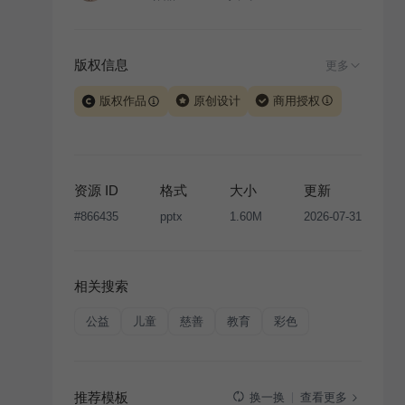
版权信息
更多
版权作品
原创设计
商用授权
当前模板由 iSlide 团队原创设计或已获得相关权利人授
权，PPT 格式案例、模板（含预览图）受著作权法保
护，著作权及相关权利归本平台所有。下载使用需遵循
资源 ID
格式
大小
更新
版权声明
条款，禁止任何形式的转让、出售或出租，未
#
866435
pptx
1.60M
2026-07-31
经投权许可任何人不得擅自转载和分发，否则将接照我
国著作权法的相关规定承担相应法律责任。
相关搜索
公益
儿童
慈善
教育
彩色
推荐模板
查看更多
换一换