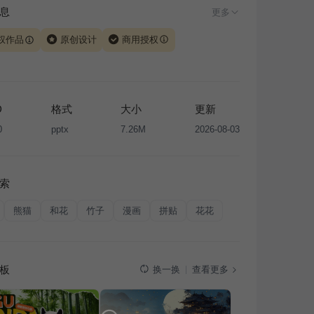
息
更多
权作品
原创设计
商用授权
由 iSlide 团队原创设计或已获得相关权利人授权，PPT 格
、模板（含预览图）受著作权法保护，著作权及相关权利归
所有。下载使用需遵循
版权声明
条款，禁止任何形式的转
D
格式
大小
更新
售或出租，未经投权许可任何人不得擅自转载和分发，否则
0
pptx
7.26M
2026-08-03
我国著作权法的相关规定承担相应法律责任。
索
熊猫
和花
竹子
漫画
拼贴
花花
板
查看更多
换一换