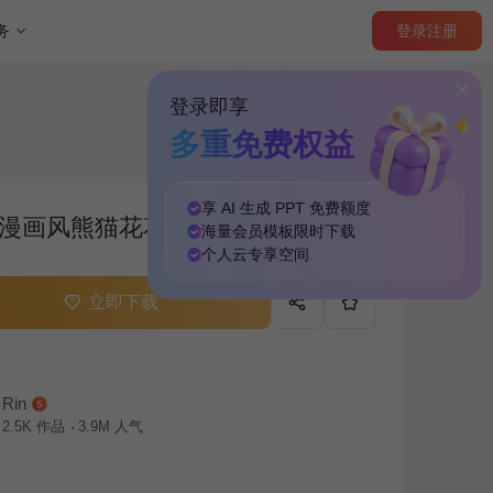
登录
注册
务
登录即享
多重免费权益
享 AI 生成 PPT
免费
额度
漫画风熊猫花花
海量
会员模板
限时下载
个人云
专享
空间
立即下载
Rin
2.5K
作品
3.9M
人气