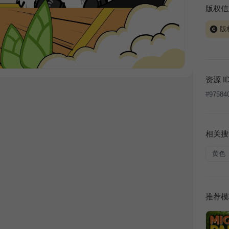
版权信
版
当前模板
式案例
本平台
资源 I
让、出
#
97584
将接照
相关搜
黄色
推荐模