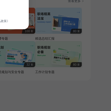
题
查看更多
私政策》
100
80
套
套
费专题
精选总结汇报
32
80
套
套
活规划与安全专题
工作计划专题