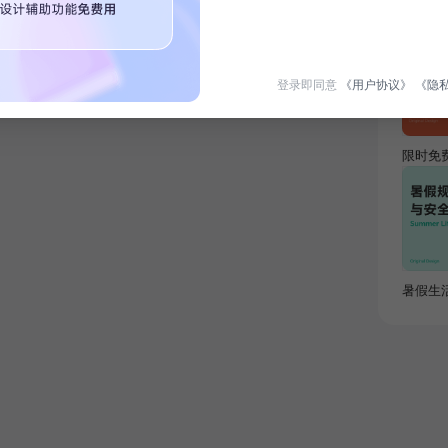
热门专
登录即同意
《用户协议》
《隐
限时免
暑假生