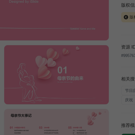
版权信
版
当前模板
式案例
本平台
资源 I
让、出
#
99576
将接照
相关搜
节日
庆祝
推荐模