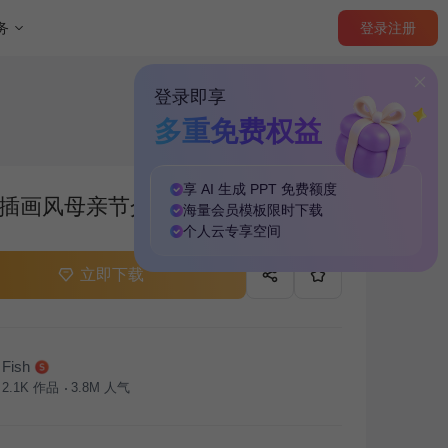
登录
注册
务
登录即享
多重免费权益
享 AI 生成 PPT
免费
额度
插画风母亲节介绍PPT主题
海量
会员模板
限时下载
个人云
专享
空间
立即下载
Fish
2.1K
作品
3.8M
人气