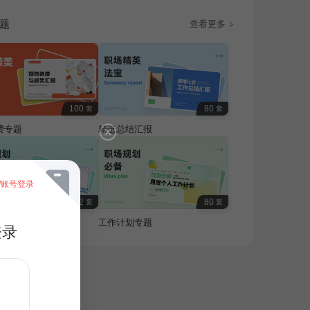
题
查看更多
100
80
套
套
费专题
精选总结汇报
/账号登录
32
80
套
套
活规划与安全专题
工作计划专题
登录