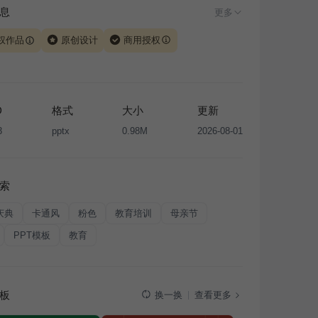
息
更多
权作品
原创设计
商用授权
由 iSlide 团队原创设计或已获得相关权利人授权，PPT 格
、模板（含预览图）受著作权法保护，著作权及相关权利归
所有。下载使用需遵循
版权声明
条款，禁止任何形式的转
D
格式
大小
更新
售或出租，未经投权许可任何人不得擅自转载和分发，否则
3
pptx
0.98M
2026-08-01
我国著作权法的相关规定承担相应法律责任。
索
庆典
卡通风
粉色
教育培训
母亲节
PPT模板
教育
板
查看更多
换一换