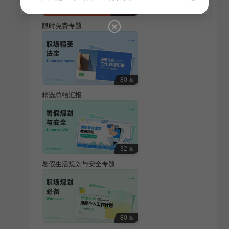
100
套
限时免费专题
80
套
精选总结汇报
32
套
暑假生活规划与安全专题
80
套