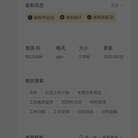
版权信息
更多
版权作品
原创设计
商用授权
当前模板由 iSlide 团队原创设计或已获得相关权利人授
权，PPT 格式案例、模板（含预览图）受著作权法保
护，著作权及相关权利归本平台所有。下载使用需遵循
资源 ID
格式
大小
更新
版权声明
条款，禁止任何形式的转让、出售或出租，未
#
5125694
pptx
3.99M
2026-08-03
经投权许可任何人不得擅自转载和分发，否则将接照我
国著作权法的相关规定承担相应法律责任。
相关搜索
马年
行业工作计划
年度任务规划
工作效率提升
2026年日历
时间管理
工作日程
工作安排
日程同步
日程提醒
推荐模板
查看更多
换一换