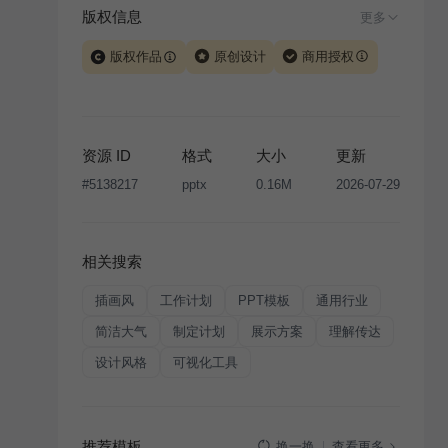
版权信息
更多
版权作品
原创设计
商用授权
当前模板由 iSlide 团队原创设计或已获得相关权利人授
权，PPT 格式案例、模板（含预览图）受著作权法保
护，著作权及相关权利归本平台所有。下载使用需遵循
资源 ID
格式
大小
更新
版权声明
条款，禁止任何形式的转让、出售或出租，未
#
5138217
pptx
0.16M
2026-07-29
经投权许可任何人不得擅自转载和分发，否则将接照我
国著作权法的相关规定承担相应法律责任。
相关搜索
插画风
工作计划
PPT模板
通用行业
简洁大气
制定计划
展示方案
理解传达
设计风格
可视化工具
推荐模板
查看更多
换一换