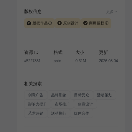
版权信息
更多
版权作品
原创设计
商用授权
当前模板由 iSlide 团队原创设计或已获得相关权利人授
权，PPT 格式案例、模板（含预览图）受著作权法保
护，著作权及相关权利归本平台所有。下载使用需遵循
资源 ID
格式
大小
更新
版权声明
条款，禁止任何形式的转让、出售或出租，未
#
5227831
pptx
0.31M
2026-08-04
经投权许可任何人不得擅自转载和分发，否则将接照我
国著作权法的相关规定承担相应法律责任。
相关搜索
创意广告
品牌形象
目标受众
活动策划
影响力提升
市场推广
创意设计
艺术营销
活动执行
媒体合作