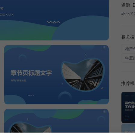
资源 I
#
52591
相关搜
地产
年度
推荐模