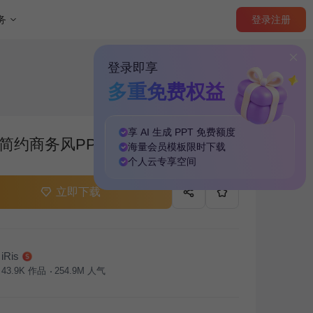
登录
注册
务
登录即享
多重免费权益
享 AI 生成 PPT
免费
额度
简约商务风PPT主题
海量
会员模板
限时下载
个人云
专享
空间
立即下载
iRis
43.9K
作品
254.9M
人气