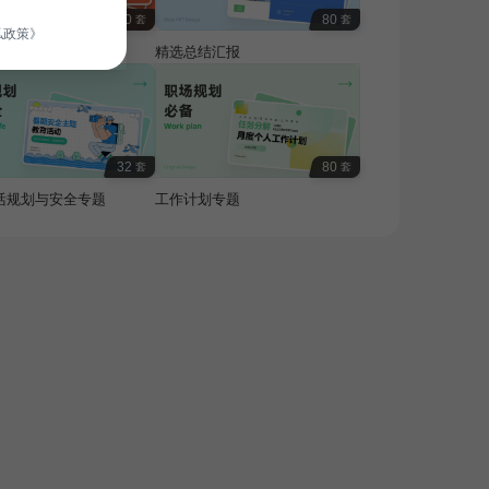
100
80
套
套
私政策》
费专题
精选总结汇报
32
80
套
套
活规划与安全专题
工作计划专题