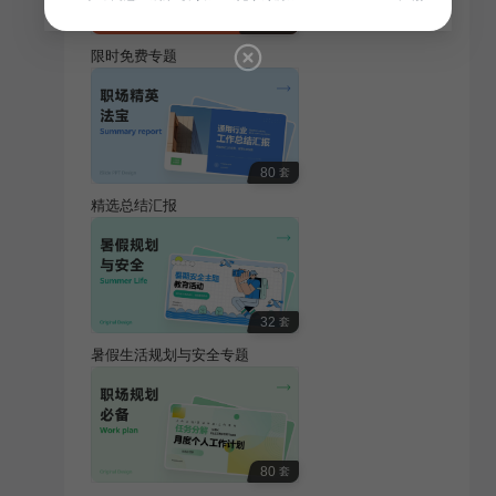
100
套
限时免费专题
80
套
精选总结汇报
32
套
暑假生活规划与安全专题
80
套