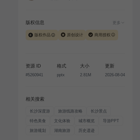
版权信息
更多
版权作品
原创设计
商用授权
当前模板由 iSlide 团队原创设计或已获得相关权利人授
权，PPT 格式案例、模板（含预览图）受著作权法保
护，著作权及相关权利归本平台所有。下载使用需遵循
资源 ID
格式
大小
更新
版权声明
条款，禁止任何形式的转让、出售或出租，未
#
5260941
pptx
2.81M
2026-08-04
经投权许可任何人不得擅自转载和分发，否则将接照我
国著作权法的相关规定承担相应法律责任。
相关搜索
长沙深度游
旅游线路攻略
长沙景点
特色美食
文化体验
城市概览
导游PPT
旅游规划
湖南旅游
历史遗迹