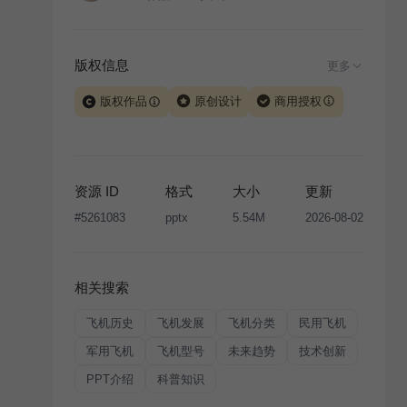
版权信息
更多
版权作品
原创设计
商用授权
当前模板由 iSlide 团队原创设计或已获得相关权利人授
权，PPT 格式案例、模板（含预览图）受著作权法保
护，著作权及相关权利归本平台所有。下载使用需遵循
资源 ID
格式
大小
更新
版权声明
条款，禁止任何形式的转让、出售或出租，未
#
5261083
pptx
5.54M
2026-08-02
经投权许可任何人不得擅自转载和分发，否则将接照我
国著作权法的相关规定承担相应法律责任。
相关搜索
飞机历史
飞机发展
飞机分类
民用飞机
军用飞机
飞机型号
未来趋势
技术创新
PPT介绍
科普知识