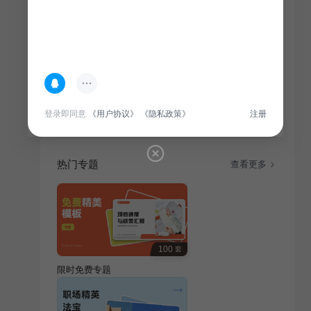
简介
关于飞机型号科普介绍PPT,其中目录大纲内容包括飞机
的历史与发展概述，飞机分类基础，主要民用与军用飞
机型号，未来趋势与技术创新
登录即同意
《用户协议》
《隐私政策》
注册
热门专题
查看更多
100
套
限时免费专题