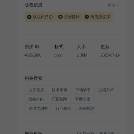
版权信息
更多
版权作品
原创设计
商用授权
当前模板由 iSlide 团队原创设计或已获得相关权利人授
权，PPT 格式案例、模板（含预览图）受著作权法保
护，著作权及相关权利归本平台所有。下载使用需遵循
资源 ID
格式
大小
更新
版权声明
条款，禁止任何形式的转让、出售或出租，未
#
5261086
pptx
2.36M
2026-07-19
经投权许可任何人不得擅自转载和分发，否则将接照我
国著作权法的相关规定承担相应法律责任。
相关搜索
业务拓展
技术革新
市场动态
业绩分析
战略方向
IT互联网
季度汇报
管理层洞察
行业总结
未来规划
推荐模板
查看更多
换一换