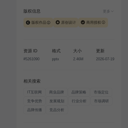
版权信息
更多
版权作品
原创设计
商用授权
当前模板由 iSlide 团队原创设计或已获得相关权利人授
权，PPT 格式案例、模板（含预览图）受著作权法保
护，著作权及相关权利归本平台所有。下载使用需遵循
资源 ID
格式
大小
更新
版权声明
条款，禁止任何形式的转让、出售或出租，未
#
5261090
pptx
2.46M
2026-07-19
经投权许可任何人不得擅自转载和分发，否则将接照我
国著作权法的相关规定承担相应法律责任。
相关搜索
IT互联网
商业品牌
品牌策略
市场定位
竞争优势
发展规划
行业分析
市场调研
品牌传播
竞品分析