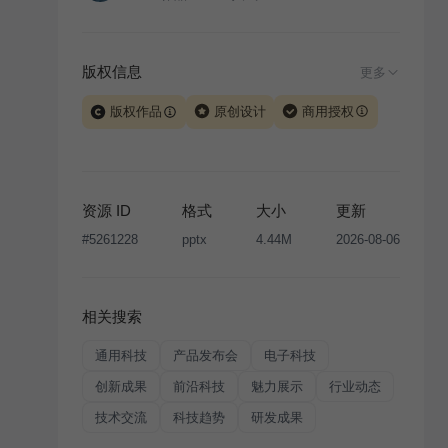
版权信息
更多
版权作品
原创设计
商用授权
当前模板由 iSlide 团队原创设计或已获得相关权利人授
权，PPT 格式案例、模板（含预览图）受著作权法保
护，著作权及相关权利归本平台所有。下载使用需遵循
资源 ID
格式
大小
更新
版权声明
条款，禁止任何形式的转让、出售或出租，未
#
5261228
pptx
4.44M
2026-08-06
经投权许可任何人不得擅自转载和分发，否则将接照我
国著作权法的相关规定承担相应法律责任。
相关搜索
通用科技
产品发布会
电子科技
创新成果
前沿科技
魅力展示
行业动态
技术交流
科技趋势
研发成果